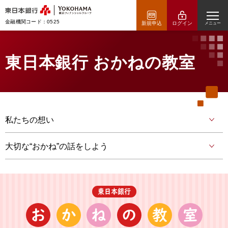
金融機関コード：0525
新規申込
ログイン
メニュー
東日本銀行 おかねの教室
私たちの想い
大切な“おかね”の話をしよう
東日本銀行
お
か
ね
の
教
室